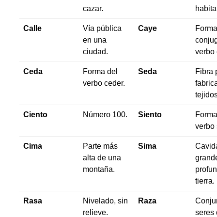
cazar.
habita
Calle
Vía pública
Caye
Form
en una
conju
ciudad.
verbo 
Ceda
Forma del
Seda
Fibra 
verbo ceder.
fabric
tejidos
Ciento
Número 100.
Siento
Forma
verbo 
Cima
Parte más
Sima
Cavid
alta de una
grand
montaña.
profun
tierra.
Rasa
Nivelado, sin
Raza
Conju
relieve.
seres