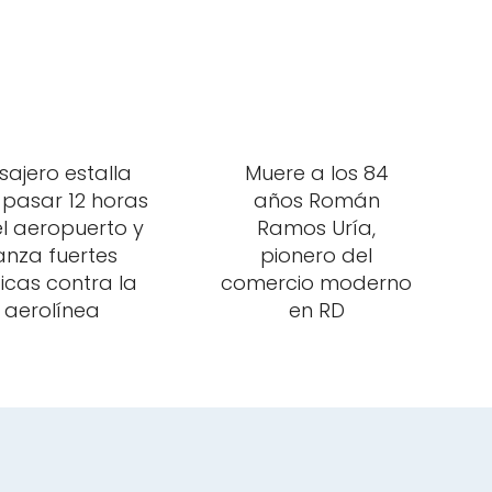
sajero estalla
Muere a los 84
 pasar 12 horas
años Román
el aeropuerto y
Ramos Uría,
anza fuertes
pionero del
ticas contra la
comercio moderno
aerolínea
en RD