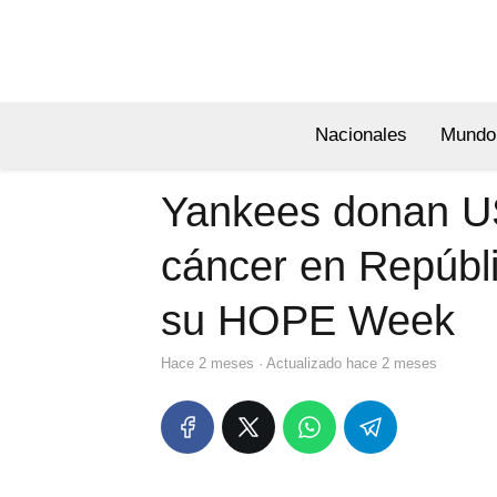
Nacionales
Mundo
Yankees donan U
cáncer en Repúbl
su HOPE Week
hace 2 meses
· Actualizado hace 2 meses