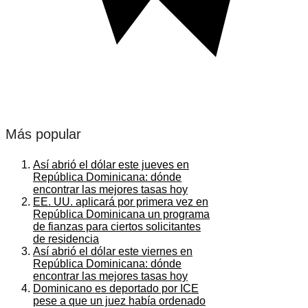
Más popular
Así abrió el dólar este jueves en
República Dominicana: dónde
encontrar las mejores tasas hoy
EE. UU. aplicará por primera vez en
República Dominicana un programa
de fianzas para ciertos solicitantes
de residencia
Así abrió el dólar este viernes en
República Dominicana: dónde
encontrar las mejores tasas hoy
Dominicano es deportado por ICE
pese a que un juez había ordenado