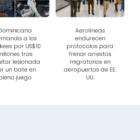
Dominicana
Aerolíneas
manda a los
endurecen
kees por US$10
protocolos para
illones tras
frenar arrestos
ultar lesionada
migratorios en
r un bate en
aeropuertos de EE.
pleno juego
UU.