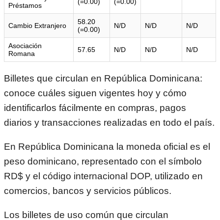
(=0.00)
(=0.00)
Préstamos
58.20
Cambio Extranjero
N/D
N/D
N/D
(=0.00)
Asociación
57.65
N/D
N/D
N/D
Romana
Billetes que circulan en República Dominicana:
conoce cuáles siguen vigentes hoy y cómo
identificarlos fácilmente en compras, pagos
diarios y transacciones realizadas en todo el país.
En
República Dominicana
la moneda oficial es el
peso dominicano, representado con el símbolo
RD$ y el código internacional DOP, utilizado en
comercios, bancos y servicios públicos.
Los billetes de uso común que circulan