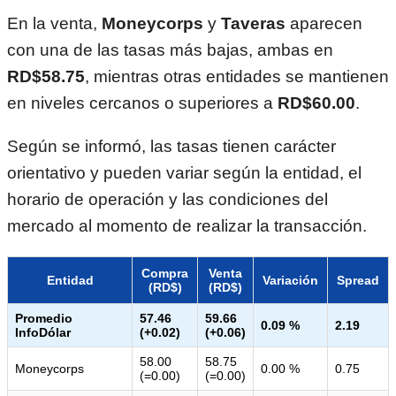
En la venta,
Moneycorps
y
Taveras
aparecen
con una de las tasas más bajas, ambas en
RD$58.75
, mientras otras entidades se mantienen
en niveles cercanos o superiores a
RD$60.00
.
Según se informó, las tasas tienen carácter
orientativo y pueden variar según la entidad, el
horario de operación y las condiciones del
mercado al momento de realizar la transacción.
Compra
Venta
Entidad
Variación
Spread
(RD$)
(RD$)
Promedio
57.46
59.66
0.09 %
2.19
InfoDólar
(+0.02)
(+0.06)
58.00
58.75
Moneycorps
0.00 %
0.75
(=0.00)
(=0.00)