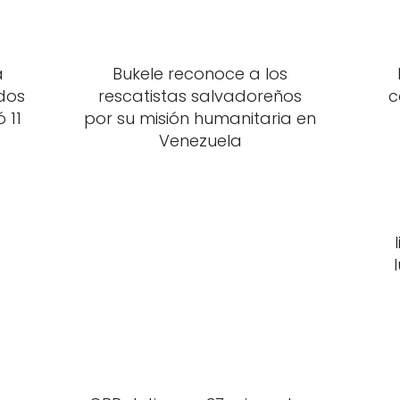
a
Bukele reconoce a los
dos
rescatistas salvadoreños
c
 11
por su misión humanitaria en
Venezuela