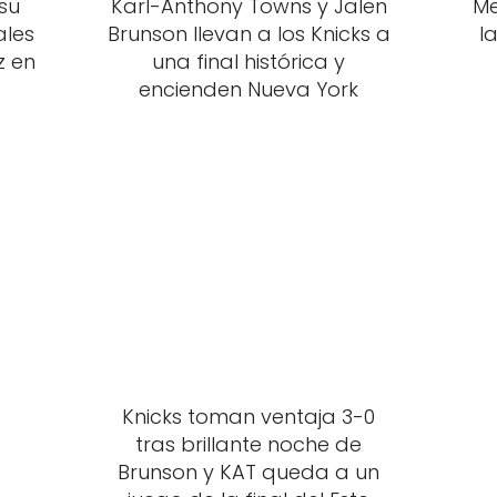
su
Karl-Anthony Towns y Jalen
Me
ales
Brunson llevan a los Knicks a
l
z en
una final histórica y
encienden Nueva York
Knicks toman ventaja 3-0
tras brillante noche de
Brunson y KAT queda a un