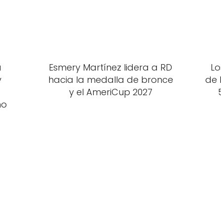
a
Esmery Martínez lidera a RD
Lo
y
hacia la medalla de bronce
de 
y el AmeriCup 2027
no