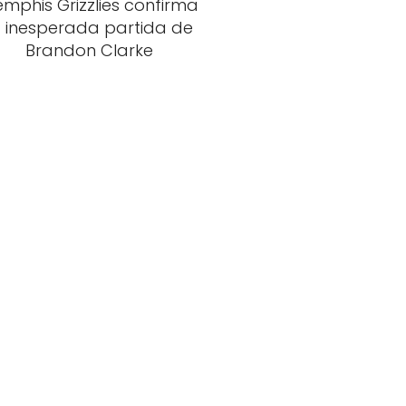
mphis Grizzlies confirma
a inesperada partida de
Brandon Clarke