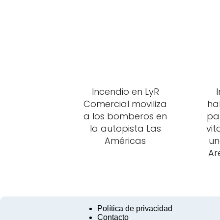
Incendio en LyR
Comercial moviliza
ha
a los bomberos en
par
la autopista Las
vit
Américas
un
Ar
Política de privacidad
Contacto