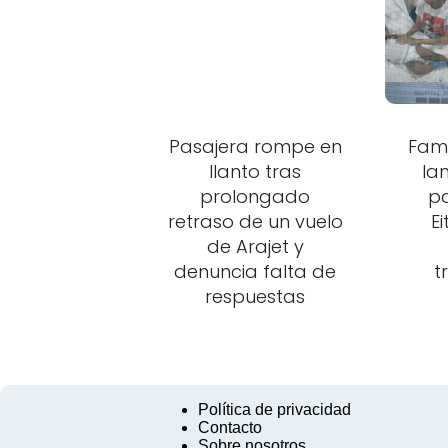
Pasajera rompe en
Fami
llanto tras
la
prolongado
p
retraso de un vuelo
E
de Arajet y
denuncia falta de
t
respuestas
Política de privacidad
Contacto
Sobre nosotros