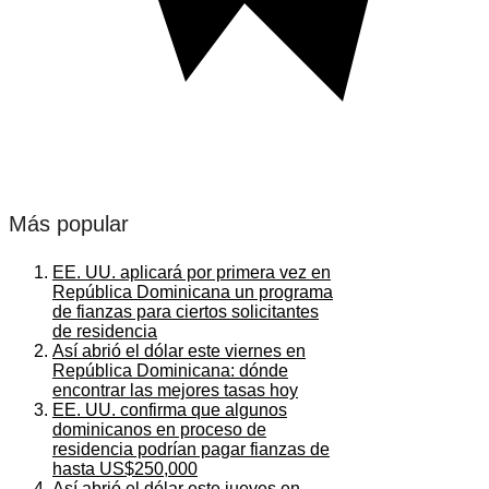
Más popular
EE. UU. aplicará por primera vez en
República Dominicana un programa
de fianzas para ciertos solicitantes
de residencia
Así abrió el dólar este viernes en
República Dominicana: dónde
encontrar las mejores tasas hoy
EE. UU. confirma que algunos
dominicanos en proceso de
residencia podrían pagar fianzas de
hasta US$250,000
Así abrió el dólar este jueves en