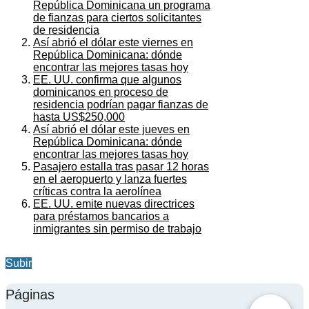
República Dominicana un programa
de fianzas para ciertos solicitantes
de residencia
Así abrió el dólar este viernes en
República Dominicana: dónde
encontrar las mejores tasas hoy
EE. UU. confirma que algunos
dominicanos en proceso de
residencia podrían pagar fianzas de
hasta US$250,000
Así abrió el dólar este jueves en
República Dominicana: dónde
encontrar las mejores tasas hoy
Pasajero estalla tras pasar 12 horas
en el aeropuerto y lanza fuertes
críticas contra la aerolínea
EE. UU. emite nuevas directrices
para préstamos bancarios a
inmigrantes sin permiso de trabajo
Subir
Páginas