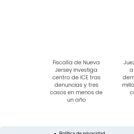
Fiscalía de Nueva
Jue
Jersey investiga
a
centro de ICE tras
dem
denuncias y tres
mill
casos en menos de
c
un año
Política de privacidad