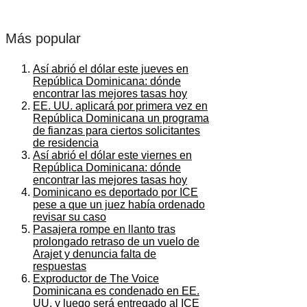
Más popular
Así abrió el dólar este jueves en
República Dominicana: dónde
encontrar las mejores tasas hoy
EE. UU. aplicará por primera vez en
República Dominicana un programa
de fianzas para ciertos solicitantes
de residencia
Así abrió el dólar este viernes en
República Dominicana: dónde
encontrar las mejores tasas hoy
Dominicano es deportado por ICE
pese a que un juez había ordenado
revisar su caso
Pasajera rompe en llanto tras
prolongado retraso de un vuelo de
Arajet y denuncia falta de
respuestas
Exproductor de The Voice
Dominicana es condenado en EE.
UU. y luego será entregado al ICE