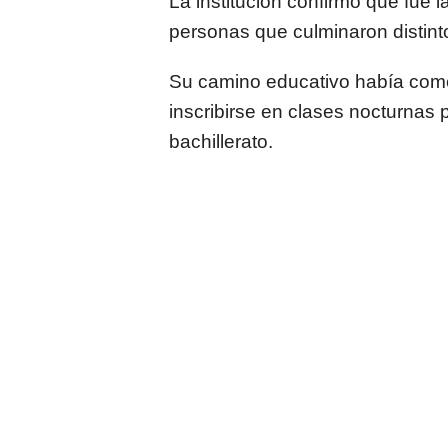
La institución confirmó que fue
personas que culminaron distin
Su camino educativo había com
inscribirse en clases nocturnas 
bachillerato.