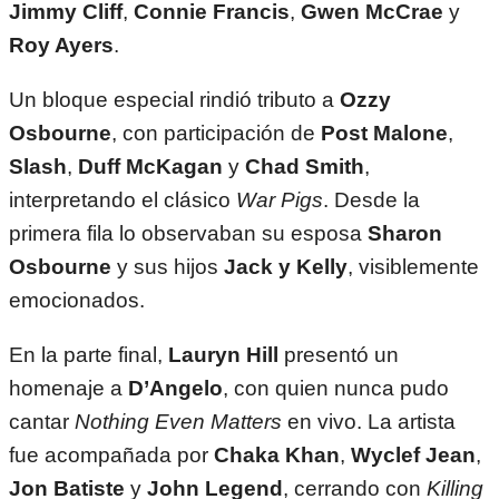
Jimmy Cliff
,
Connie Francis
,
Gwen McCrae
y
Roy Ayers
.
Un bloque especial rindió tributo a
Ozzy
Osbourne
, con participación de
Post Malone
,
Slash
,
Duff McKagan
y
Chad Smith
,
interpretando el clásico
War Pigs
. Desde la
primera fila lo observaban su esposa
Sharon
Osbourne
y sus hijos
Jack y Kelly
, visiblemente
emocionados.
En la parte final,
Lauryn Hill
presentó un
homenaje a
D’Angelo
, con quien nunca pudo
cantar
Nothing Even Matters
en vivo. La artista
fue acompañada por
Chaka Khan
,
Wyclef Jean
,
Jon Batiste
y
John Legend
, cerrando con
Killing