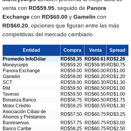
venta con
RD$59.95
, seguido de
Panora
Exchange
con
RD$60.00
y
Gamelin
con
RD$60.20
, opciones que figuran entre las más
competitivas del mercado cambiario.
Entidad
Compra
Venta
Spread
Promedio InfoDólar
RD$58.35
RD$60.61
RD$2.26
Moneycorps
RD$59.20
RD$59.95
RD$0.75
Panora Exchange
RD$59.00
RD$60.00
RD$1.00
Gamelin
RD$59.00
RD$60.20
RD$1.20
SCT
RD$59.00
RD$60.30
RD$1.30
RM
RD$59.50
RD$60.50
RD$1.00
Taveras
RD$59.50
RD$60.50
RD$1.00
Bonanza Banco
RD$58.75
RD$60.50
RD$1.75
Motor Crédito
RD$59.25
RD$60.55
RD$1.30
Asociación Cibao de
RD$57.50
RD$60.75
RD$3.25
Ahorros y Préstamos
Banreservas
RD$57.75
RD$60.75
RD$3.00
Banco Caribe
RD$58.25
RD$60.75
RD$2.50