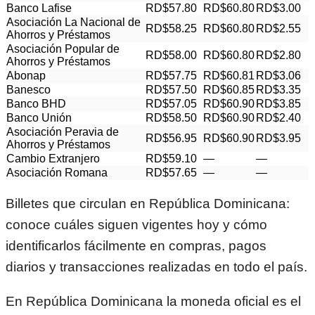
Banco Lafise
RD$57.80
RD$60.80
RD$3.00
Asociación La Nacional de
RD$58.25
RD$60.80
RD$2.55
Ahorros y Préstamos
Asociación Popular de
RD$58.00
RD$60.80
RD$2.80
Ahorros y Préstamos
Abonap
RD$57.75
RD$60.81
RD$3.06
Banesco
RD$57.50
RD$60.85
RD$3.35
Banco BHD
RD$57.05
RD$60.90
RD$3.85
Banco Unión
RD$58.50
RD$60.90
RD$2.40
Asociación Peravia de
RD$56.95
RD$60.90
RD$3.95
Ahorros y Préstamos
Cambio Extranjero
RD$59.10
—
—
Asociación Romana
RD$57.65
—
—
Billetes que circulan en República Dominicana:
conoce cuáles siguen vigentes hoy y cómo
identificarlos fácilmente en compras, pagos
diarios y transacciones realizadas en todo el país.
En
República Dominicana
la moneda oficial es el