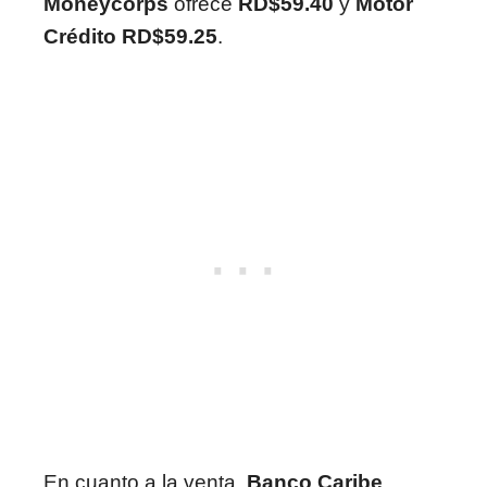
Moneycorps
ofrece
RD$59.40
y
Motor
Crédito
RD$59.25
.
En cuanto a la venta,
Banco Caribe