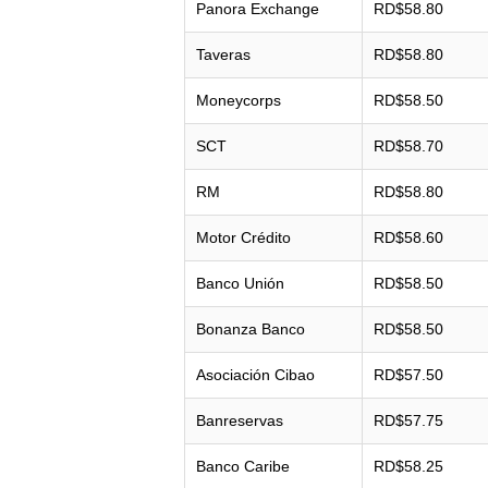
Panora Exchange
RD$58.80
Taveras
RD$58.80
Moneycorps
RD$58.50
SCT
RD$58.70
RM
RD$58.80
Motor Crédito
RD$58.60
Banco Unión
RD$58.50
Bonanza Banco
RD$58.50
Asociación Cibao
RD$57.50
Banreservas
RD$57.75
Banco Caribe
RD$58.25