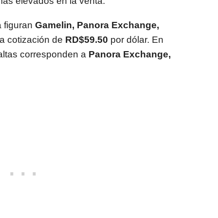
más elevados en la venta.
a figuran
Gamelin, Panora Exchange,
na cotización de
RD$59.50
por dólar. En
 altas corresponden a
Panora Exchange,