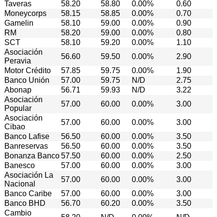
Taveras
58.20
58.80
0.00%
0.60
Moneycorps
58.15
58.85
0.00%
0.70
Gamelin
58.10
59.00
0.00%
0.90
RM
58.20
59.00
0.00%
0.80
SCT
58.10
59.20
0.00%
1.10
Asociación
56.60
59.50
0.00%
2.90
Peravia
Motor Crédito
57.85
59.75
0.00%
1.90
Banco Unión
57.00
59.75
N/D
2.75
Abonap
56.71
59.93
N/D
3.22
Asociación
57.00
60.00
0.00%
3.00
Popular
Asociación
57.00
60.00
0.00%
3.00
Cibao
Banco Lafise
56.50
60.00
0.00%
3.50
Banreservas
56.50
60.00
0.00%
3.50
Bonanza Banco
57.50
60.00
0.00%
2.50
Banesco
57.00
60.00
0.00%
3.00
Asociación La
57.00
60.00
0.00%
3.00
Nacional
Banco Caribe
57.00
60.00
0.00%
3.00
Banco BHD
56.70
60.20
0.00%
3.50
Cambio