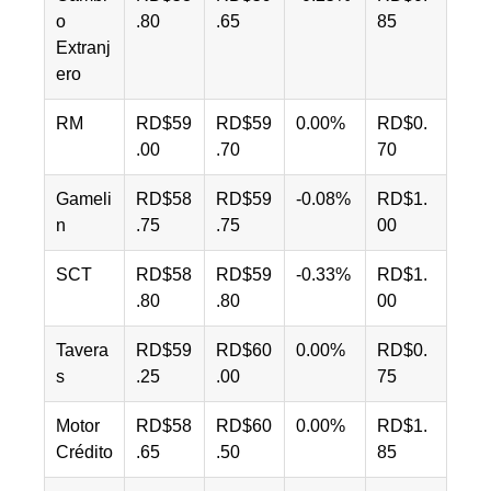
o
.80
.65
85
Extranj
ero
RM
RD$59
RD$59
0.00%
RD$0.
.00
.70
70
Gameli
RD$58
RD$59
-0.08%
RD$1.
n
.75
.75
00
SCT
RD$58
RD$59
-0.33%
RD$1.
.80
.80
00
Tavera
RD$59
RD$60
0.00%
RD$0.
s
.25
.00
75
Motor
RD$58
RD$60
0.00%
RD$1.
Crédito
.65
.50
85