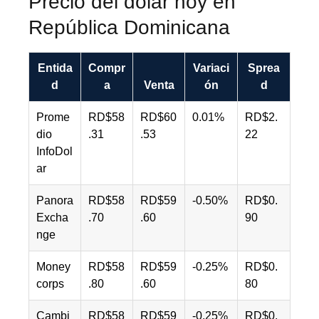
Precio del dólar hoy en
República Dominicana
Entida
Compr
Variaci
Sprea
d
a
Venta
ón
d
Prome
RD$58
RD$60
0.01%
RD$2.
dio
.31
.53
22
InfoDol
ar
Panora
RD$58
RD$59
-0.50%
RD$0.
Excha
.70
.60
90
nge
Money
RD$58
RD$59
-0.25%
RD$0.
corps
.80
.60
80
Cambi
RD$58
RD$59
-0.25%
RD$0.