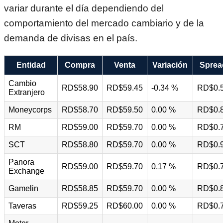
variar durante el día dependiendo del
comportamiento del mercado cambiario y de la
demanda de divisas en el país.
Entidad
Compra
Venta
Variación
Sprea
Cambio
RD$58.90
RD$59.45
-0.34 %
RD$0.
Extranjero
Moneycorps
RD$58.70
RD$59.50
0.00 %
RD$0.
RM
RD$59.00
RD$59.70
0.00 %
RD$0.
SCT
RD$58.80
RD$59.70
0.00 %
RD$0.
Panora
RD$59.00
RD$59.70
0.17 %
RD$0.
Exchange
Gamelin
RD$58.85
RD$59.70
0.00 %
RD$0.
Taveras
RD$59.25
RD$60.00
0.00 %
RD$0.