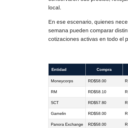
local.
En ese escenario, quienes neces
semana pueden comparar distint
cotizaciones activas en todo el p
Entidad
Compra
Moneycorps
RD$58.00
R
RM
RD$58.10
R
SCT
RD$57.80
R
Gamelin
RD$58.00
R
Panora Exchange
RD$58.00
R