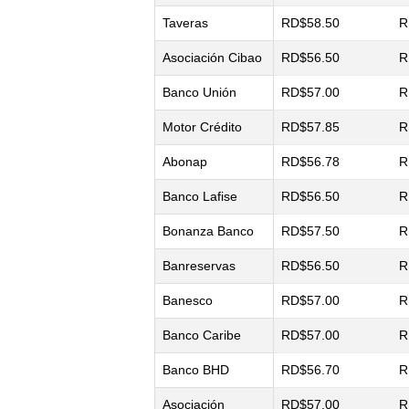
Taveras
RD$58.50
R
Asociación Cibao
RD$56.50
R
Banco Unión
RD$57.00
R
Motor Crédito
RD$57.85
R
Abonap
RD$56.78
R
Banco Lafise
RD$56.50
R
Bonanza Banco
RD$57.50
R
Banreservas
RD$56.50
R
Banesco
RD$57.00
R
Banco Caribe
RD$57.00
R
Banco BHD
RD$56.70
R
Asociación
RD$57.00
R