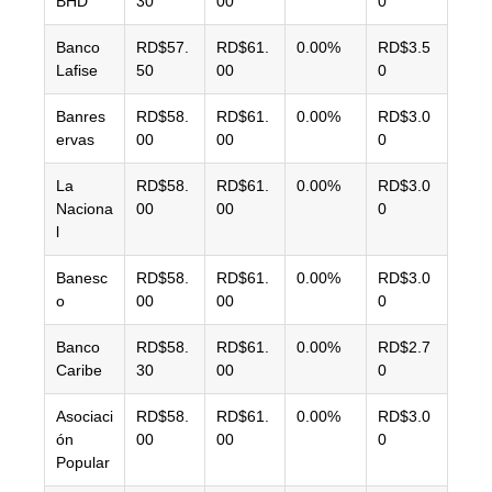
BHD
30
00
0
Banco
RD$57.
RD$61.
0.00%
RD$3.5
Lafise
50
00
0
Banres
RD$58.
RD$61.
0.00%
RD$3.0
ervas
00
00
0
La
RD$58.
RD$61.
0.00%
RD$3.0
Naciona
00
00
0
l
Banesc
RD$58.
RD$61.
0.00%
RD$3.0
o
00
00
0
Banco
RD$58.
RD$61.
0.00%
RD$2.7
Caribe
30
00
0
Asociaci
RD$58.
RD$61.
0.00%
RD$3.0
ón
00
00
0
Popular