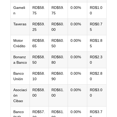
Gameli
RD$58.
RD$59.
0.00%
RD$1.0
n
75
75
0
Taveras
RD$59.
RD$60.
0.00%
RD$0.7
25
00
5
Motor
RD$58.
RD$60.
0.00%
RD$1.8
Crédito
65
50
5
Bonanz
RD$58.
RD$60.
0.00%
RD$2.3
a Banco
50
80
0
Banco
RD$58.
RD$60.
0.00%
RD$2.8
Unión
10
90
0
Asociaci
RD$58.
RD$61.
0.00%
RD$3.0
ón
00
00
0
Cibao
Banco
RD$57.
RD$61.
0.00%
RD$3.7