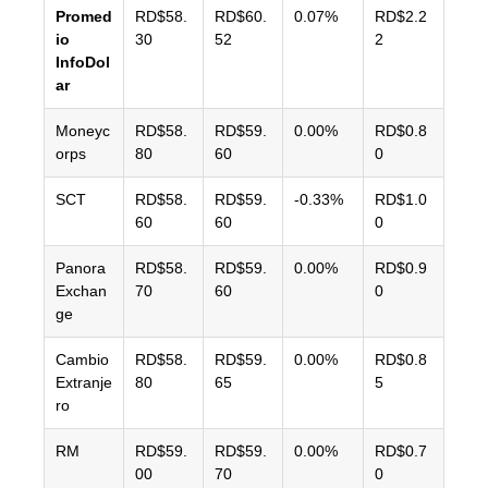
Promed
RD$58.
RD$60.
0.07%
RD$2.2
io
30
52
2
InfoDol
ar
Moneyc
RD$58.
RD$59.
0.00%
RD$0.8
orps
80
60
0
SCT
RD$58.
RD$59.
-0.33%
RD$1.0
60
60
0
Panora
RD$58.
RD$59.
0.00%
RD$0.9
Exchan
70
60
0
ge
Cambio
RD$58.
RD$59.
0.00%
RD$0.8
Extranje
80
65
5
ro
RM
RD$59.
RD$59.
0.00%
RD$0.7
00
70
0