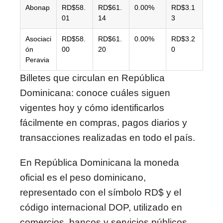
Abonap
RD$58.
RD$61.
0.00%
RD$3.1
01
14
3
Asociaci
RD$58.
RD$61.
0.00%
RD$3.2
ón
00
20
0
Peravia
Billetes que circulan en República
Dominicana: conoce cuáles siguen
vigentes hoy y cómo identificarlos
fácilmente en compras, pagos diarios y
transacciones realizadas en todo el país.
En
República Dominicana
la moneda
oficial es el peso dominicano,
representado con el símbolo RD$ y el
código internacional DOP, utilizado en
comercios, bancos y servicios públicos.