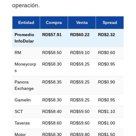
operación.
Entidad
Compra
Venta
Spread
Promedio
RD$57.91
RD$60.22
RD$2.32
InfoDolar
RM
RD$58.50
RD$59.10
RD$0.60
Moneycorp
RD$58.30
RD$59.25
RD$0.95
s
Panora
RD$58.35
RD$59.25
RD$0.90
Exchange
Gamelin
RD$58.30
RD$59.25
RD$0.95
SCT
RD$58.40
RD$59.50
RD$1.10
Taveras
RD$58.60
RD$59.60
RD$1.00
Motor
RD$58.30
RD$59.80
RD$1.50