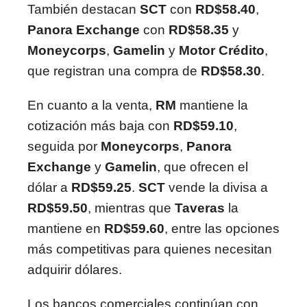
También destacan
SCT
con
RD$58.40
,
Panora Exchange
con
RD$58.35
y
Moneycorps
,
Gamelin
y
Motor Crédito
,
que registran una compra de
RD$58.30
.
En cuanto a la venta,
RM
mantiene la
cotización más baja con
RD$59.10
,
seguida por
Moneycorps
,
Panora
Exchange
y
Gamelin
, que ofrecen el
dólar a
RD$59.25
.
SCT
vende la divisa a
RD$59.50
, mientras que
Taveras
la
mantiene en
RD$59.60
, entre las opciones
más competitivas para quienes necesitan
adquirir dólares.
Los bancos comerciales continúan con