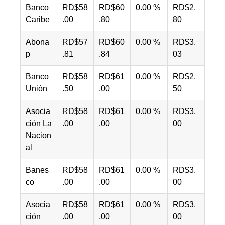
Banco
RD$58
RD$60
0.00 %
RD$2.
Caribe
.00
.80
80
Abona
RD$57
RD$60
0.00 %
RD$3.
p
.81
.84
03
Banco
RD$58
RD$61
0.00 %
RD$2.
Unión
.50
.00
50
Asocia
RD$58
RD$61
0.00 %
RD$3.
ción La
.00
.00
00
Nacion
al
Banes
RD$58
RD$61
0.00 %
RD$3.
co
.00
.00
00
Asocia
RD$58
RD$61
0.00 %
RD$3.
ción
.00
.00
00