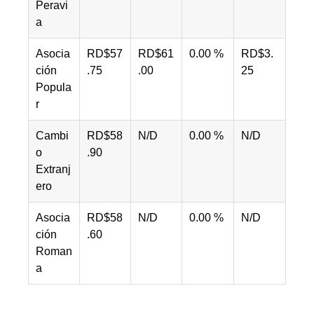
Peravi
a
Asocia
RD$57
RD$61
0.00 %
RD$3.
ción
.75
.00
25
Popula
r
Cambi
RD$58
N/D
0.00 %
N/D
o
.90
Extranj
ero
Asocia
RD$58
N/D
0.00 %
N/D
ción
.60
Roman
a