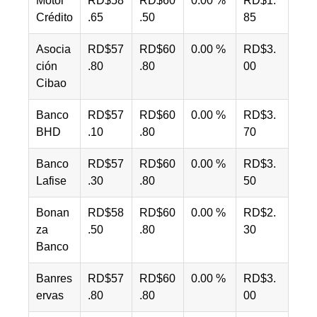
Motor
RD$58
RD$60
0.00 %
RD$1.
Crédito
.65
.50
85
Asocia
RD$57
RD$60
0.00 %
RD$3.
ción
.80
.80
00
Cibao
Banco
RD$57
RD$60
0.00 %
RD$3.
BHD
.10
.80
70
Banco
RD$57
RD$60
0.00 %
RD$3.
Lafise
.30
.80
50
Bonan
RD$58
RD$60
0.00 %
RD$2.
za
.50
.80
30
Banco
Banres
RD$57
RD$60
0.00 %
RD$3.
ervas
.80
.80
00