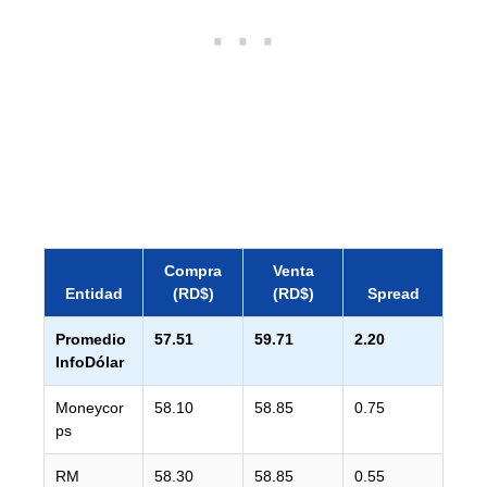
Compra
Venta
Entidad
(RD$)
(RD$)
Spread
Promedio
57.51
59.71
2.20
InfoDólar
Moneycor
58.10
58.85
0.75
ps
RM
58.30
58.85
0.55