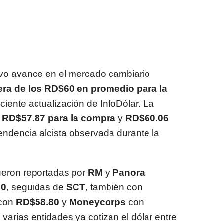
uevo avance en el mercado cambiario
era de los RD$60 en promedio para la
ciente actualización de InfoDólar. La
n
RD$57.87 para la compra
y
RD$60.06
tendencia alcista observada durante la
ueron reportadas por
RM
y
Panora
90
, seguidas de
SCT
, también con
con
RD$58.80
y
Moneycorps
con
, varias entidades ya cotizan el dólar entre