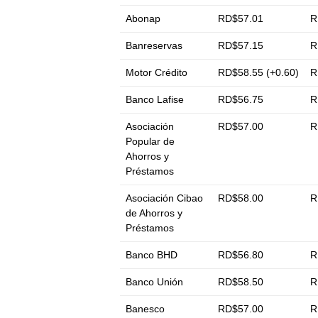
Abonap
RD$57.01
R
Banreservas
RD$57.15
R
Motor Crédito
RD$58.55 (+0.60)
R
Banco Lafise
RD$56.75
R
Asociación
RD$57.00
R
Popular de
Ahorros y
Préstamos
Asociación Cibao
RD$58.00
R
de Ahorros y
Préstamos
Banco BHD
RD$56.80
R
Banco Unión
RD$58.50
R
Banesco
RD$57.00
R