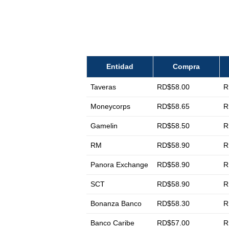
Entidad
Compra
Taveras
RD$58.00
R
Moneycorps
RD$58.65
R
Gamelin
RD$58.50
R
RM
RD$58.90
R
Panora Exchange
RD$58.90
R
SCT
RD$58.90
R
Bonanza Banco
RD$58.30
R
Banco Caribe
RD$57.00
R