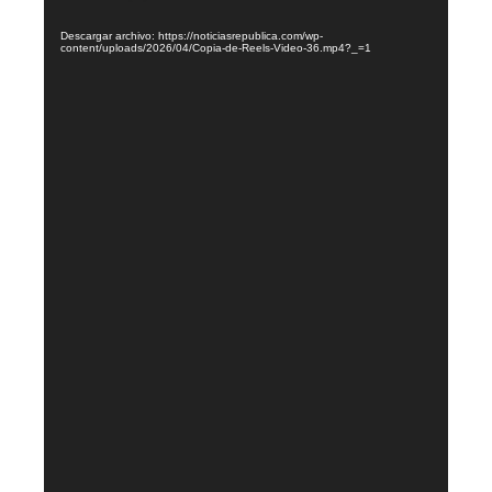
Descargar archivo: https://noticiasrepublica.com/wp-
content/uploads/2026/04/Copia-de-Reels-Video-36.mp4?_=1